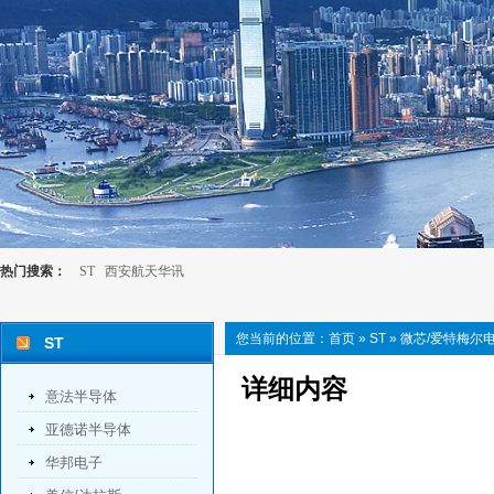
热门搜索：
ST
西安航天华讯
您当前的位置：
首页
»
ST
»
微芯/爱特梅尔
ST
详细内容
意法半导体
亚德诺半导体
华邦电子