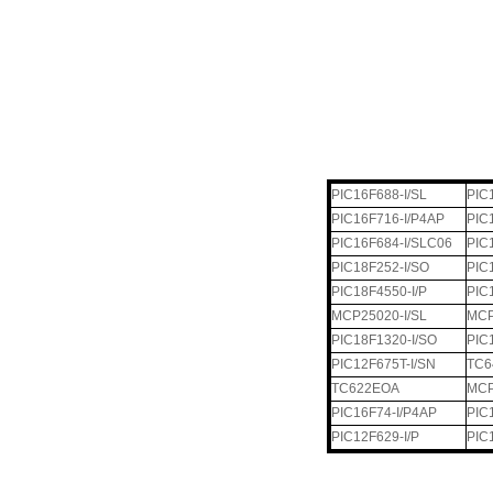
PIC16F688-I/SL
PIC
PIC16F716-I/P4AP
PIC
PIC16F684-I/SLC06
PIC
PIC18F252-I/SO
PIC
PIC18F4550-I/P
PIC
MCP25020-I/SL
MCP
PIC18F1320-I/SO
PIC
PIC12F675T-I/SN
TC6
TC622EOA
MCP
PIC16F74-I/P4AP
PIC
PIC12F629-I/P
PIC