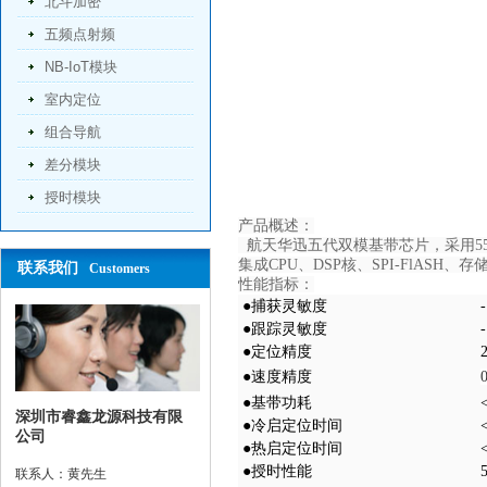
北斗加密
五频点射频
NB-IoT模块
室内定位
组合导航
差分模块
授时模块
产品概述：
航天华迅五代双模基带芯片，采用55n
集成CPU、DSP核、SPI-FlA
联系我们
Customers
性能指标：
●捕获灵敏度
●跟踪灵敏度
●定位精度
●速度精度
●基带功耗
深圳市睿鑫龙源科技有限
●冷启定位时间
公司
●热启定位时间
<
●授时性能
联系人：黄先生