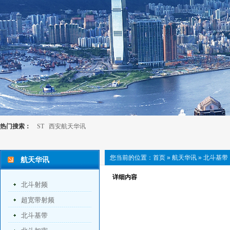
热门搜索：
ST
西安航天华讯
您当前的位置：
首页
»
航天华讯
»
北斗基带
航天华讯
详细内容
北斗射频
超宽带射频
北斗基带