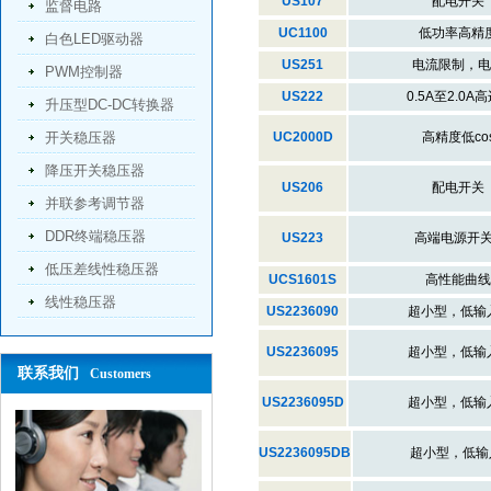
US107
配电开关
监督电路
UC1100
低功率高精
白色LED驱动器
US251
电流限制，电
PWM控制器
US222
0.5A至2.0A高边
升压型DC-DC转换器
开关稳压器
UC2000D
高精度低co
降压开关稳压器
US206
配电开关
并联参考调节器
DDR终端稳压器
US223
高端电源开关.
低压差线性稳压器
UCS1601S
高性能曲线
线性稳压器
US2236090
超小型，低输入.
US2236095
超小型，低输入.
联系我们
Customers
US2236095D
超小型，低输入.
US2236095DB
超小型，低输入