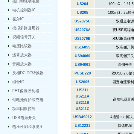
接口和驱动电路
US204
100mΩ，1 / 1.5
电机控制器IC
US205
100mΩ，2a转
霍尔IC
US2075C
双通道电源
模拟多路复用器
US2076A
双USB高端
视频信号开关
US2076B
双USB高端
电压比较器
US16855
双高侧开关
运算放大器
US94060
双高侧开关
音频放大器
US94061
高侧开关
反相DC-DC转换器
PUSB220
双USB 2.0整合
组合IC
US2005
固定电流限制
US211
FET偏置控制器
US211A
高端电源开关.
锂电池保护或充电
US211B
功率因数控制
US211C
USB4S012
4通道esd解决
USB电源开关
US12231
快递电源
电压检测和系统R