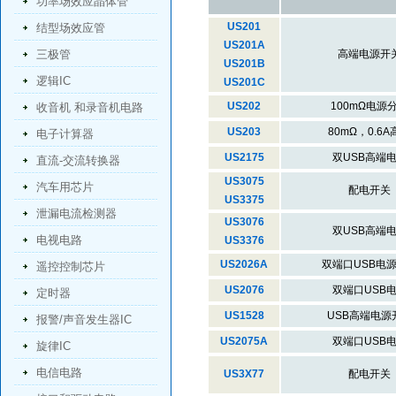
功率场效应晶体管
US201
结型场效应管
US201A
三极管
高端电源开
US201B
逻辑IC
US201C
US202
100mΩ电源
收音机 和录音机电路
US203
80mΩ，0.6A
电子计算器
US2175
双USB高端
直流-交流转换器
US3075
汽车用芯片
配电开关
US3375
泄漏电流检测器
US3076
双USB高端
电视电路
US3376
US2026A
双端口USB电
遥控控制芯片
US2076
双端口USB
定时器
US1528
USB高端电源
报警/声音发生器IC
US2075A
双端口USB
旋律IC
电信电路
US3X77
配电开关