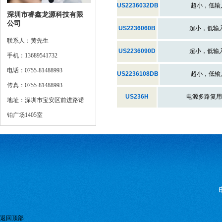
US2236032DB
超小，低输
深圳市睿鑫龙源科技有限
公司
US2236060B
超小，低输
联系人：黄先生
US2236090D
超小，低输
手机：13689541732
电话：0755-81488993
US2236108DB
超小，低输
传真：0755-81488993
US236H
电源多路复用
地址：深圳市宝安区前进路诺
铂广场1405室
返回顶部