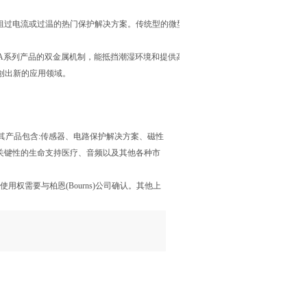
电流或过温的热门保护解决方案。传统型的微型断路器组件是在制作过程中进行焊接，
；此外SA系列产品的双金属机制，能抵挡潮湿环境和提供高防腐的效能。以上特色加上表
开创出新的应用领域。
市，其产品包含:传感器、电路保护解决方案、磁性
关键性的生命支持医疗、音频以及其他各种市
公开使用权需要与柏恩(Bourns)公司确认。其他上