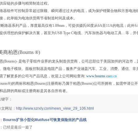
供应链的步骤与精简制造过程。
路器组件可控制异常超过限额、瞬间通过过大的电流，成为保护锂聚合物和方形电池组过
接，此举能为电池供货商节省制造时间及成本。
型断路器系列产品，厚度最高仅有1.09mm，可提供摄氏60度从6A至11A的电流
提供理想的保护解决方案，甚至为USB Type C电缆、汽车加热器与电动工具…等，
商柏恩(Bourns ®)
恩(Bourns)- 是电子零组件业界的龙头制造供货商，公司总部位于美国加州的河边
、微电子模块、面板控制器及电阻产品，服务产业涵盖汽车、工业、消费、通信、非
需了解更多的公司与产品讯息，欢迎上公司网站查询:
www.bourns.co
m.cn
ourns®)的商标和柏恩(Bourns)注册商标乃属于柏恩(Bourns)公司所拥有，如需申请
和品牌的商标或注册商标是其各自所有者。
关键字：
本文网址：
http://www.szrxly.com/news_view_29_106.html
：
Bourns扩张小型化Mutifuse可恢复保险丝的产品线
：已经是最后一篇了