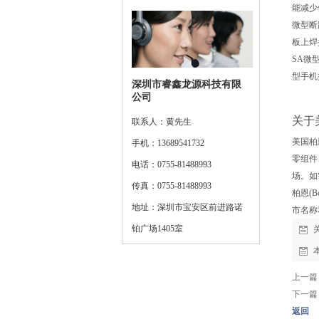
能减少
微型断
板上焊
SA微
型手机
深圳市睿鑫龙源科技有限
公司
关于美
联系人：黄先生
美国柏
手机：13689541732
零组件
电话：0755-81488993
场。如
传真：0755-81488993
柏恩(B
地址：深圳市宝安区前进路诺
市名称
铂广场1405室
上一篇
下一篇
返回